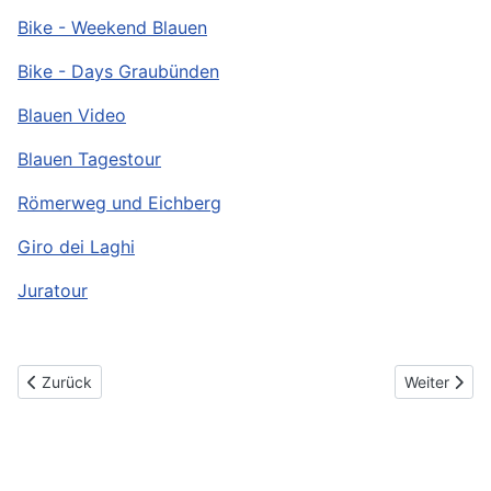
Bike - Weekend Blauen
Bike - Days Graubünden
Blauen Video
Blauen Tagestour
Römerweg und Eichberg
Giro dei Laghi
Juratour
Vorheriger Beitrag: 2016
Nächster Be
Zurück
Weiter